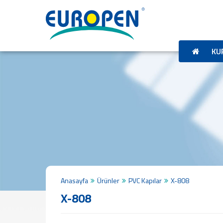
ANA
SAYFA
KURUMSAL
KU
Tarihçemiz
Misyon
&
Vizyon
Politikalarımız
Kalite
Belgeleri
İş
Başvuru
Formu
ÜRÜNLER
Anasayfa
Ürünler
PVC Kapılar
X-808
Profil
X-808
Plaka
Panel