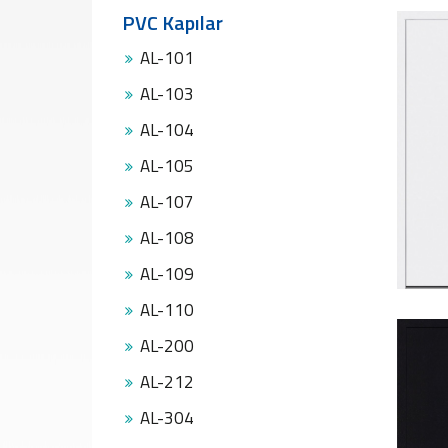
PVC
PVC Kapılar
Pencereler
PVC
AL-101
Kapılar
AL-103
Buzdolabı
Camları
AL-104
Fırın
AL-105
Camları
Mobilya
AL-107
Camları
AL-108
Güneş
Enerjisi
AL-109
Panel
Camları
AL-110
ÜRETİM
AL-200
PROJELER
AL-212
REFERANSLAR
MEDYA
AL-304
Videolar