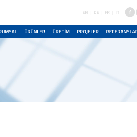
EN
|
DE
|
FR
|
IT
RUMSAL
ÜRÜNLER
ÜRETİM
PROJELER
REFERANSLA