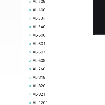
AL-305
Tanıtım
Videoları
AL-400
Kataloglar
AL-534
Haberler
AL-540
Makaleler
YATIRIMCI
AL-600
İLİŞKİLERİ
AL-601
İLETİŞİM
Bize
AL-607
Ulaşın
AL-608
Bayiler
Adreslerimiz
AL-740
EN
AL-815
|
DE
AL-820
|
FR
AL-821
|
AL-1201
IT