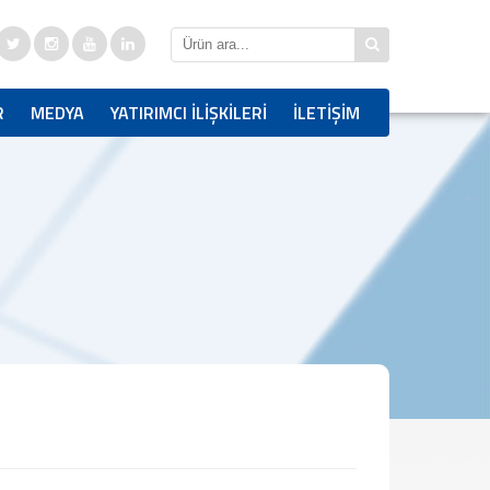
R
MEDYA
YATIRIMCI İLİŞKİLERİ
İLETİŞİM