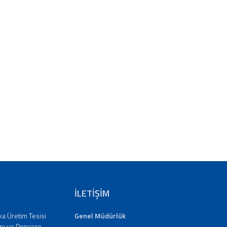
İLETİŞİM
aka Üretim Tesisi
Genel Müdürlük
pı ve Pencere