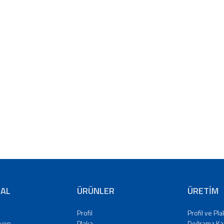
AL
ÜRÜNLER
ÜRETİM
Profil
Profil ve Pl
zyon
Plaka
Doğrama Ka