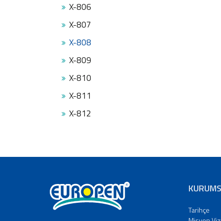
X-806
X-807
X-808
X-809
X-810
X-811
X-812
KURUMS
Tarihçe
Misyon Vi