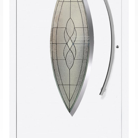
PVC
Pencereler
PVC
Kapılar
Buzdolabı
Camları
Fırın
Camları
Mobilya
Camları
Güneş
Enerjisi
Panel
Camları
ÜRETİM
PROJELER
REFERANSLAR
MEDYA
Videolar