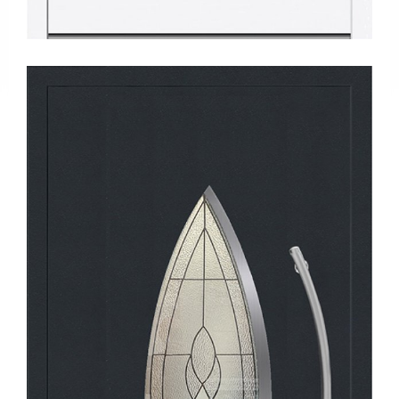
Tanıtım
Videoları
Kataloglar
Haberler
Makaleler
YATIRIMCI
İLİŞKİLERİ
İLETİŞİM
Bize
Ulaşın
Bayiler
Adreslerimiz
EN
|
DE
|
FR
|
IT