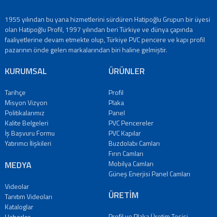
1955 yılından bu yana hizmetlerini sürdüren Hatipoğlu Grupun bir üyesi
olan Hatipoğlu Profil, 1997 yılından beri Türkiye ve dünya çapında
faaliyetlerine devam etmekte olup, Türkiye PVC pencere ve kapı profil
pazarının önde gelen markalarından biri haline gelmiştir.
KURUMSAL
ÜRÜNLER
Tarihçe
Profil
Misyon Vizyon
Plaka
Politikalarımız
Panel
Kalite Belgeleri
PVC Pencereler
İş Başvuru Formu
PVC Kapılar
Yatırımcı İlişkileri
Buzdolabı Camları
Fırın Camları
MEDYA
Mobilya Camları
Güneş Enerjisi Panel Camları
Videolar
ÜRETİM
Tanıtım Videoları
Kataloglar
Profil ve Plaka Üretim Tesisi
Haberler