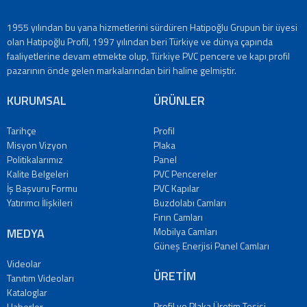
1955 yılından bu yana hizmetlerini sürdüren Hatipoğlu Grupun bir üyesi
olan Hatipoğlu Profil, 1997 yılından beri Türkiye ve dünya çapında
faaliyetlerine devam etmekte olup, Türkiye PVC pencere ve kapı profil
pazarının önde gelen markalarından biri haline gelmiştir.
KURUMSAL
ÜRÜNLER
Tarihçe
Profil
Misyon Vizyon
Plaka
Politikalarımız
Panel
Kalite Belgeleri
PVC Pencereler
İş Başvuru Formu
PVC Kapılar
Yatırımcı İlişkileri
Buzdolabı Camları
Fırın Camları
MEDYA
Mobilya Camları
Güneş Enerjisi Panel Camları
Videolar
ÜRETİM
Tanıtım Videoları
Kataloglar
Profil ve Plaka Üretim Tesisi
Haberler