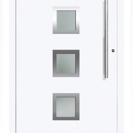
PVC
Pencereler
PVC
Kapılar
Buzdolabı
Camları
Fırın
Camları
Mobilya
Camları
Güneş
Enerjisi
Panel
Camları
ÜRETİM
PROJELER
REFERANSLAR
MEDYA
Videolar