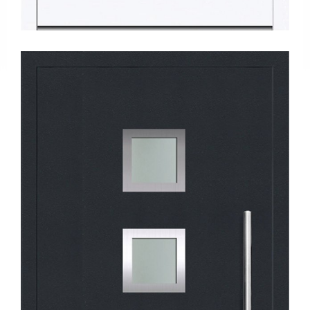
Tanıtım
Videoları
Kataloglar
Haberler
Makaleler
YATIRIMCI
İLİŞKİLERİ
İLETİŞİM
Bize
Ulaşın
Bayiler
Adreslerimiz
EN
|
DE
|
FR
|
IT