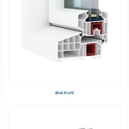
PVC
Pencereler
PVC
Kapılar
Buzdolabı
Camları
Fırın
Camları
Mobilya
Camları
Güneş
Enerjisi
Panel
Camları
Blok Profil
ÜRETİM
PROJELER
REFERANSLAR
MEDYA
Videolar