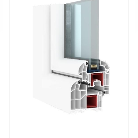
Tanıtım
Videoları
Kataloglar
Haberler
Makaleler
YATIRIMCI
İLİŞKİLERİ
İLETİŞİM
Bize
Ulaşın
Bayiler
Adreslerimiz
EN
|
DE
|
FR
|
IT