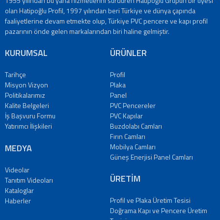
1955 yılından bu yana hizmetlerini sürdüren Hatipoğlu Grupun bir üyesi
olan Hatipoğlu Profil, 1997 yılından beri Türkiye ve dünya çapında
faaliyetlerine devam etmekte olup, Türkiye PVC pencere ve kapı profil
pazarının önde gelen markalarından biri haline gelmiştir.
KURUMSAL
ÜRÜNLER
Tarihçe
Profil
Misyon Vizyon
Plaka
Politikalarımız
Panel
Kalite Belgeleri
PVC Pencereler
İş Başvuru Formu
PVC Kapılar
Yatırımcı İlişkileri
Buzdolabı Camları
Fırın Camları
MEDYA
Mobilya Camları
Güneş Enerjisi Panel Camları
Videolar
ÜRETİM
Tanıtım Videoları
Kataloglar
Profil ve Plaka Üretim Tesisi
Haberler
Doğrama Kapı ve Pencere Üretim