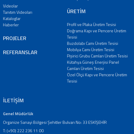
Tanıtım
Videolar
Videoları
ÜRETİM
Tanıtım Videoları
Kataloglar
Kataloglar
Profil ve Plaka Üretim Tesisi
Haberler
Haberler
Doğrama Kapı ve Pencere Üretim
Makaleler
Tesisi
PROJELER
YATIRIMCI
Buzdolabı Camı Üretim Tesisi
İLİŞKİLERİ
Mobilya Camı Üretim Tesisi
REFERANSLAR
Pişirici Grubu Camları Üretim Tesisi
İLETİŞİM
Kütahya Güneş Enerjisi Panel
Bize
Camları Üretim Tesisi
Ulaşın
Özel Ölçü Kapı ve Pencere Üretim
Bayiler
Tesisi
Adreslerimiz
EN
İLETİŞİM
|
DE
|
Genel Müdürlük
FR
Organize Sanayi Bölgesi Şehitler Bulvarı No: 33 ESKİŞEHİR
|
T: (+90) 222 236 11 00
IT