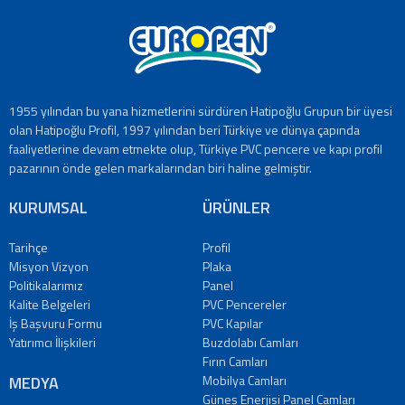
PVC
Pencereler
PVC
Kapılar
Buzdolabı
Camları
1955 yılından bu yana hizmetlerini sürdüren Hatipoğlu Grupun bir üyesi
Fırın
olan Hatipoğlu Profil, 1997 yılından beri Türkiye ve dünya çapında
Camları
faaliyetlerine devam etmekte olup, Türkiye PVC pencere ve kapı profil
pazarının önde gelen markalarından biri haline gelmiştir.
Mobilya
Camları
KURUMSAL
ÜRÜNLER
Güneş
Enerjisi
Tarihçe
Profil
Panel
Misyon Vizyon
Plaka
Camları
Politikalarımız
Panel
ÜRETİM
Kalite Belgeleri
PVC Pencereler
İş Başvuru Formu
PVC Kapılar
PROJELER
Yatırımcı İlişkileri
Buzdolabı Camları
REFERANSLAR
Fırın Camları
MEDYA
MEDYA
Mobilya Camları
Videolar
Güneş Enerjisi Panel Camları