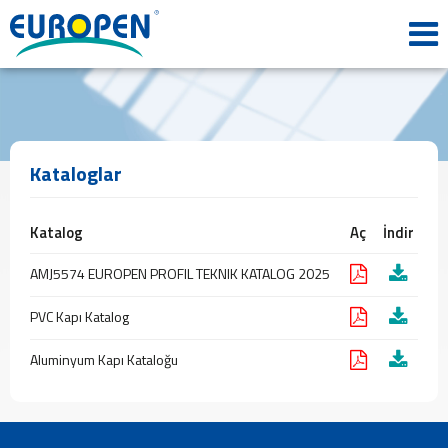
ANA
SAYFA
KURUMSAL
Tarihçemiz
Misyon
&
Kataloglar
Vizyon
Politikalarımız
Kalite
Katalog
Aç
İndir
Belgeleri
AMJ5574 EUROPEN PROFIL TEKNIK KATALOG 2025
İş
Başvuru
PVC Kapı Katalog
Formu
ÜRÜNLER
Aluminyum Kapı Kataloğu
Profil
Plaka
Panel