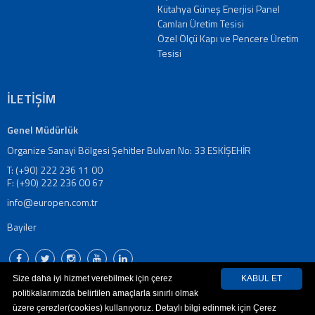
Kütahya Güneş Enerjisi Panel
Tanıtım
Camları Üretim Tesisi
Videoları
Özel Ölçü Kapı ve Pencere Üretim
Kataloglar
Tesisi
Haberler
Makaleler
İLETİŞİM
YATIRIMCI
İLİŞKİLERİ
Genel Müdürlük
İLETİŞİM
Bize
Organize Sanayi Bölgesi Şehitler Bulvarı No: 33 ESKİŞEHİR
Ulaşın
T: (+90) 222 236 11 00
Bayiler
F: (+90) 222 236 00 67
Adreslerimiz
info@europen.com.tr
EN
Bayiler
|
DE
|
FR
Size daha iyi hizmet verebilmek için çerez
KABUL ET
|
politikalarımızda belirtilen amaçlarla sınırlı olmak
IT
üzere çerezler(cookies) kullanıyoruz. Detaylı bilgi edinmek için Çerez