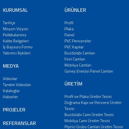
PVC
Pencereler
KURUMSAL
ÜRÜNLER
PVC
Kapılar
Tarihçe
Profil
Buzdolabı
Misyon Vizyon
Plaka
Camları
Politikalarımız
Panel
Kalite Belgeleri
PVC Pencereler
Fırın
İş Başvuru Formu
PVC Kapılar
Camları
Yatırımcı İlişkileri
Buzdolabı Camları
Mobilya
Fırın Camları
Camları
MEDYA
Mobilya Camları
Güneş
Güneş Enerjisi Panel Camları
Enerjisi
Videolar
Panel
ÜRETİM
Tanıtım Videoları
Camları
Kataloglar
ÜRETİM
Profil ve Plaka Üretim Tesisi
Haberler
Doğrama Kapı ve Pencere Üretim
PROJELER
Tesisi
PROJELER
REFERANSLAR
Buzdolabı Camı Üretim Tesisi
MEDYA
Mobilya Camı Üretim Tesisi
REFERANSLAR
Videolar
Pişirici Grubu Camları Üretim Tesisi