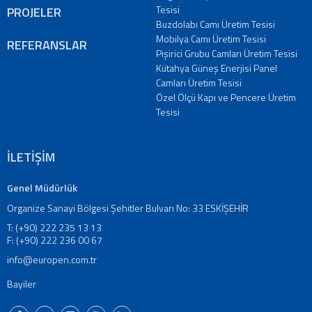
Tanıtım
Tesisi
PROJELER
Videoları
Buzdolabı Camı Üretim Tesisi
Mobilya Camı Üretim Tesisi
Kataloglar
REFERANSLAR
Pişirici Grubu Camları Üretim Tesisi
Haberler
Kütahya Güneş Enerjisi Panel
Makaleler
Camları Üretim Tesisi
Özel Ölçü Kapı ve Pencere Üretim
YATIRIMCI
Tesisi
İLİŞKİLERİ
İLETİŞİM
Bize
İLETİŞİM
Ulaşın
Bayiler
Genel Müdürlük
Adreslerimiz
Organize Sanayi Bölgesi Şehitler Bulvarı No: 33 ESKİŞEHİR
EN
T: (+90) 222 235 13 13
|
F: (+90) 222 236 00 67
DE
info@europen.com.tr
|
FR
Bayiler
|
IT