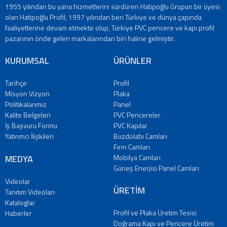
PVC
1955 yılından bu yana hizmetlerini sürdüren Hatipoğlu Grupun bir üyesi
Pencereler
olan Hatipoğlu Profil, 1997 yılından beri Türkiye ve dünya çapında
PVC
faaliyetlerine devam etmekte olup, Türkiye PVC pencere ve kapı profil
Kapılar
pazarının önde gelen markalarından biri haline gelmiştir.
Buzdolabı
KURUMSAL
ÜRÜNLER
Camları
Fırın
Tarihçe
Profil
Camları
Misyon Vizyon
Plaka
Mobilya
Politikalarımız
Panel
Camları
Kalite Belgeleri
PVC Pencereler
Güneş
İş Başvuru Formu
PVC Kapılar
Enerjisi
Yatırımcı İlişkileri
Buzdolabı Camları
Panel
Fırın Camları
Camları
MEDYA
Mobilya Camları
ÜRETİM
Güneş Enerjisi Panel Camları
Videolar
PROJELER
ÜRETİM
Tanıtım Videoları
REFERANSLAR
Kataloglar
MEDYA
Profil ve Plaka Üretim Tesisi
Haberler
Videolar
Doğrama Kapı ve Pencere Üretim