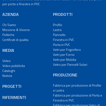
per porte e finestre in PVC
Porta
in
AZIENDA
PRODOTTI
PVC
Vetri
Chi Siamo
Profilo
per
Missione & Visione
Lastra
Frigorifero
Politiche
Pannello
Vetri
Certificati di qualita
Finestra in PVC
per
Porta in PVC
Forno
MEDIA
Vetri per Frigorifero
Vetri
Vetri per Forno
per
Vetri per Mobilia
Video
Mobilia
Vetro per Pannelli Solari
Video pubblicita
Vetro
Cataloghi
PRODUZIONE
per
Notizie
Pannelli
Solari
Fabbrica per produzione di Profile
PROGETTI
e Lastra
PRODUZIONE
Fabbrica per produzione di Porta e
RIFERIMENTI
Fabbrica
Finestra in PVC
per
Fabbrica per produzione Vetro di