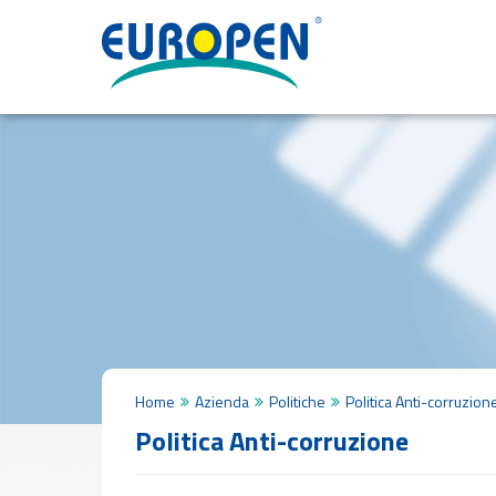
HOME
AZIENDA
Chi
Siamo
Missione
&
Visione
Politiche
Certificati
di
qualita
PRODOTTI
Profilo
Lastra
Home
Azienda
Politiche
Politica Anti-corruzion
Pannello
Politica Anti-corruzione
Finestra
in
PVC