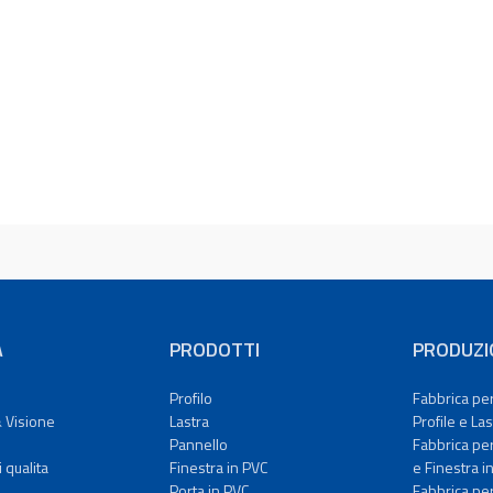
A
PRODOTTI
PRODUZI
Profilo
Fabbrica pe
 Visione
Lastra
Profile e Las
Pannello
Fabbrica pe
i qualita
Finestra in PVC
e Finestra i
Porta in PVC
Fabbrica pe