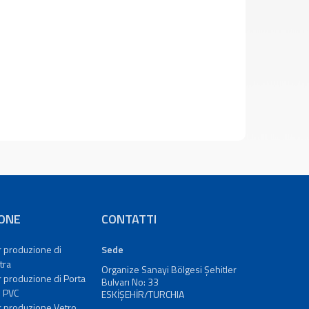
ONE
CONTATTI
r produzione di
Sede
tra
Organize Sanayi Bölgesi Şehitler
r produzione di Porta
Bulvarı No: 33
n PVC
ESKİŞEHİR/TURCHIA
r produzione Vetro