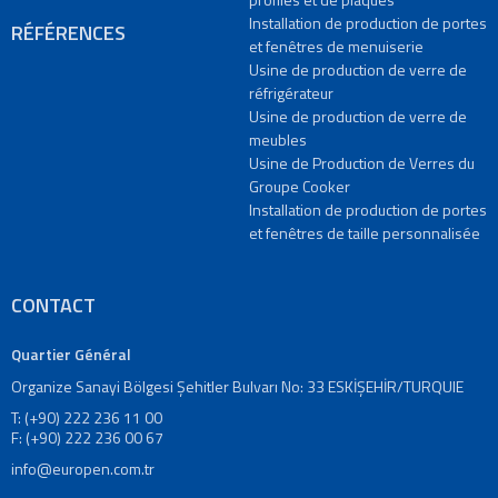
de
Installation de production de portes
RÉFÉRENCES
Verres
et fenêtres de menuiserie
du
Usine de production de verre de
Groupe
réfrigérateur
Cooker
Usine de production de verre de
meubles
PROJETS
Usine de Production de Verres du
RÉFÉRENCES
Groupe Cooker
MEDIA
Installation de production de portes
Vidéos
et fenêtres de taille personnalisée
Vidéos
promotionnelles
CONTACT
Catalogues
Nouvelles
Quartier Général
CONTACT
Organize Sanayi Bölgesi Şehitler Bulvarı No: 33 ESKİŞEHİR/TURQUIE
Contactez
nous
T: (+90) 222 236 11 00
F: (+90) 222 236 00 67
Nos
info@europen.com.tr
adresses