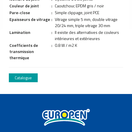
production
Couleur de joint
:
Caoutchouc EPDM gris / noir
de
Pare-close
:
Simple clippage, joint PCE
profilés
Epaisseurs de vitrage
:
Vitrage simple 5 mm, double vitrage
et
20/24 mm, triple vitrage 30 mm
de
plaques
Lamination
:
Il existe des alternatives de couleurs
intérieures et extérieures
Installation
Coefficients de
:
0.8 W / m2 K
de
transmission
production
thermique
de
portes
et
fenêtres
Catalogue
de
menuiserie
Installation
de
production
de
portes
et