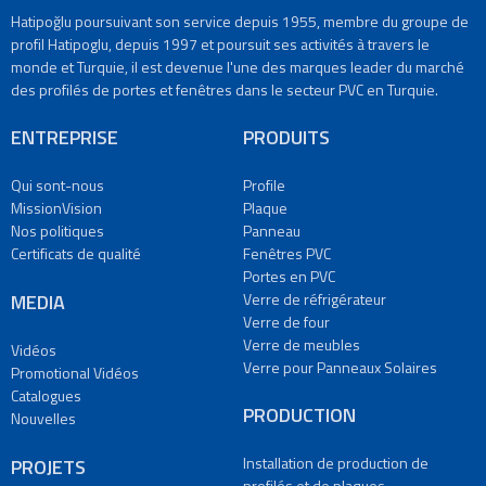
fenêtres
Hatipoğlu poursuivant son service depuis 1955, membre du groupe de
de
profil Hatipoglu, depuis 1997 et poursuit ses activités à travers le
taille
monde et Turquie, il est devenue l'une des marques leader du marché
personnalisée
des profilés de portes et fenêtres dans le secteur PVC en Turquie.
Usine
de
ENTREPRISE
PRODUITS
production
de
Qui sont-nous
Profile
verre
MissionVision
Plaque
de
Nos politiques
Panneau
réfrigérateur
Certificats de qualité
Fenêtres PVC
Usine
Portes en PVC
de
MEDIA
Verre de réfrigérateur
production
Verre de four
de
Verre de meubles
Vidéos
verre
Verre pour Panneaux Solaires
Promotional Vidéos
de
Catalogues
meubles
PRODUCTION
Nouvelles
Usine
de
Installation de production de
PROJETS
Production
profilés et de plaques